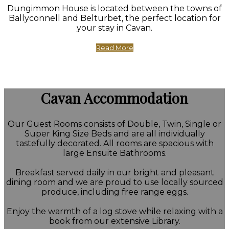
Dungimmon House is located between the towns of
Ballyconnell and Belturbet, the perfect location for
your stay in Cavan.
Read More
Cavan Accommodation
Our Guest Rooms consists of Double, Twin, Single or
Super King Size Beds and are all individually
tastefully decorated. All rooms are spacious with
large Ensuite Bathrooms.
Breakfast served daily in our bright and pleasant
dining room and we are proud to use locally sourced
produce, including free range eggs.
Enjoy the warmth of a log stove while relaxing with a
book from our extensive Library.