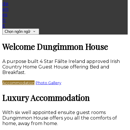
de
en
es
fr
it
Chọn ngôn ngữ
Welcome Dungimmon House
A purpose built 4 Star Fáilte Ireland approved Irish
Country Home Guest House offering Bed and
Breakfast.
Accommodation
Photo Gallery
Luxury Accommodation
With six well appointed ensuite guest rooms
Dungimmon House offers you all the comforts of
home, away from home.