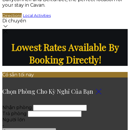
your stay in Cavan.
Directions
Local Activities
Di chuyển
Lowest Rates Available By
Booking Directly!
Có sẵn tối nay
Chọn Phòng Cho Kỳ Nghỉ Của Bạn
Nhận phòng
Trả phòng
Người lớn
-