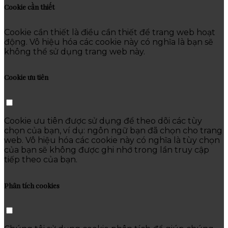
Cookie cần thiết
Cookie cần thiết là điều cần thiết để trang web hoạt
động. Vô hiệu hóa các cookie này có nghĩa là bạn sẽ
không thể sử dụng trang web này.
Cookie ưu tiên
Cookie ưu tiên được sử dụng để theo dõi các tùy
chọn của bạn, ví dụ: ngôn ngữ bạn đã chọn cho trang
web. Vô hiệu hóa các cookie này có nghĩa là tùy chọn
của bạn sẽ không được ghi nhớ trong lần truy cập
tiếp theo của bạn.
Phân tích cookies