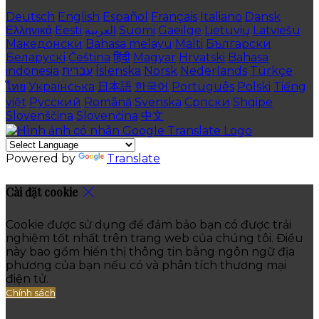
Deutsch
English
Español
Français
Italiano
Dansk
Ελληνικά
Eesti
العربية
Suomi
Gaeilge
Lietuvių
Latviešu
Македонски
Bahasa melayu
Malti
Български
Беларускі
Čeština
हिंदी
Magyar
Hrvatski
Bahasa
indonesia
עברית
Íslenska
Norsk
Nederlands
Türkçe
ไทย
Українська
日本語
한국어
Português
Polski
Tiếng
việt
Русский
Română
Svenska
Српски
Shqipe
Slovenščina
Slovenčina
中文
Powered by
Translate
Cài đặt cookie
Cookie được sử dụng để đảm bảo bạn có được trải
nghiệm tốt nhất trên trang web của chúng tôi. Điều
này bao gồm hiển thị thông tin bằng ngôn ngữ địa
phương của bạn nếu có và phân tích thương mại
điện tử.
Chính sách