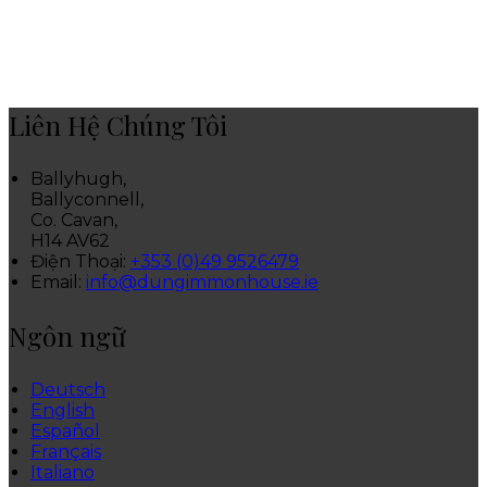
Liên Hệ Chúng Tôi
Ballyhugh,
Ballyconnell,
Co. Cavan,
H14 AV62
Điện Thoại
:
+353 (0)49 9526479
Email:
info@dungimmonhouse.ie
Ngôn ngữ
Deutsch
English
Español
Français
Italiano