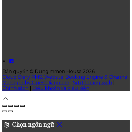
Bản quyền
©
Dungimmon House 2026
Cloud Diary PMS, Website, Booking Engine & Channel
Manager by GuestDiary.com
|
Sơ đồ trang web
|
Chính sách
|
Điều khoản và điều kiện
Chọn ngôn ngữ