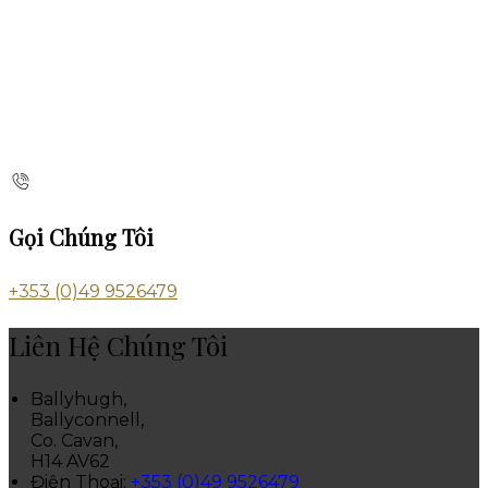
Gọi Chúng Tôi
+353 (0)49 9526479
Liên Hệ Chúng Tôi
Ballyhugh,
Ballyconnell,
Co. Cavan,
H14 AV62
Điện Thoại
:
+353 (0)49 9526479