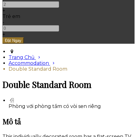
+
Trẻ em
-
+
Trang Chủ
Accommodation
Double Standard Room
Double Standard Room
Phòng với phòng tắm có vòi sen riêng
Mô tả
This individually decorated room has a flat-screen TV