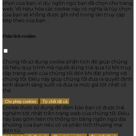
chọn của bạn, ví dụ: ngôn ngữ bạn đã chọn cho trang
web. Vô hiệu hóa các cookie này có nghĩa là tùy chọn
của bạn sẽ không được ghi nhớ trong lần truy cập
tiếp theo của bạn.
Phân tích cookies
Chúng tôi sử dụng cookie phân tích để giúp chúng
tôi hiểu quy trình mà người dùng trải qua từ khi truy
cập trang web của chúng tôi đến khi đặt phòng với
chúng tôi. Điều này giúp chúng tôi đưa ra quyết định
kinh doanh sáng suốt và đưa ra mức giá tốt nhất có
thể.
Cho phép cookies
Từ chối tất cả
Cookie được sử dụng để đảm bảo bạn có được trải
nghiệm tốt nhất trên trang web của chúng tôi. Điều
này bao gồm hiển thị thông tin bằng ngôn ngữ địa
phương của bạn nếu có và phân tích thương mại
điện tử.