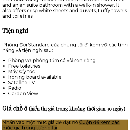
and an en suite bathroom with a walk-in shower. It
also offers crisp white sheets and duvets, fluffy towels
and toiletries.
Tiện nghi
Phòng Đôi Standard của chúng tôi đi kèm với các tính
năng và tiện nghi sau:
Phòng với phòng tắm có vòi sen riêng
Free toiletries
Máy sấy tóc
Ironing board available
Satellite TV
Radio
Garden View
Giá chỗ ở
(hiển thị giá trong khoảng thời gian 30 ngày)
Nhấn vào một mức giá để đặt nó
Cuộn để xem các
mức giá trong tương lai