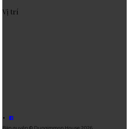
Vị trí
Bản quyền
©
Dungimmon House 2026