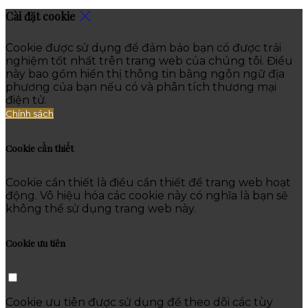
Cài đặt cookie
Cookie được sử dụng để đảm bảo bạn có được trải
nghiệm tốt nhất trên trang web của chúng tôi. Điều
này bao gồm hiển thị thông tin bằng ngôn ngữ địa
phương của bạn nếu có và phân tích thương mại
điện tử.
Chính sách
Cookie cần thiết
Cookie cần thiết là điều cần thiết để trang web hoạt
động. Vô hiệu hóa các cookie này có nghĩa là bạn sẽ
không thể sử dụng trang web này.
Cookie ưu tiên
Cookie ưu tiên được sử dụng để theo dõi các tùy