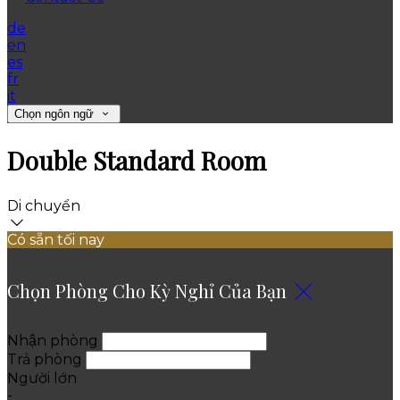
de
en
es
fr
it
Chọn ngôn ngữ
Double Standard Room
Di chuyển
Có sẵn tối nay
Chọn Phòng Cho Kỳ Nghỉ Của Bạn
Nhận phòng
Trả phòng
Người lớn
-