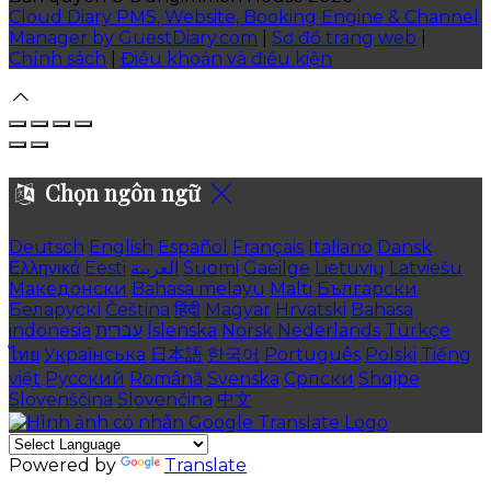
Cloud Diary PMS, Website, Booking Engine & Channel
Manager by GuestDiary.com
|
Sơ đồ trang web
|
Chính sách
|
Điều khoản và điều kiện
Chọn ngôn ngữ
Deutsch
English
Español
Français
Italiano
Dansk
Ελληνικά
Eesti
العربية
Suomi
Gaeilge
Lietuvių
Latviešu
Македонски
Bahasa melayu
Malti
Български
Беларускі
Čeština
हिंदी
Magyar
Hrvatski
Bahasa
indonesia
עברית
Íslenska
Norsk
Nederlands
Türkçe
ไทย
Українська
日本語
한국어
Português
Polski
Tiếng
việt
Русский
Română
Svenska
Српски
Shqipe
Slovenščina
Slovenčina
中文
Powered by
Translate