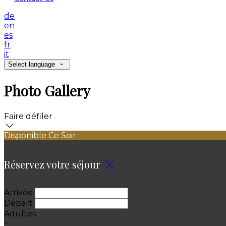
de
en
es
fr
it
Select language
Photo Gallery
Faire défiler
Disponible Ce Soir
Réservez votre séjour
Arrivée
Départ
Adultes
-