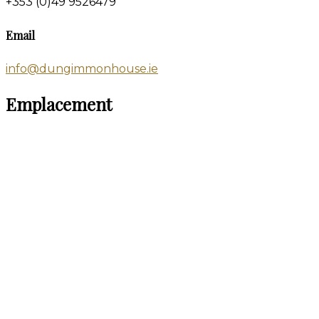
+353 (0)49 9526479
Email
info@dungimmonhouse.ie
Emplacement