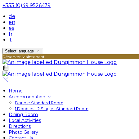
+353 (0)49 9526479
de
en
es
fr
it
Select language
Réserver Maintenant
Home
Accommodation
Double Standard Room
1 Doubles - 2 Singles Standard Room
Dining Room
Local Activities
Directions
Photo Gallery
Contact Us