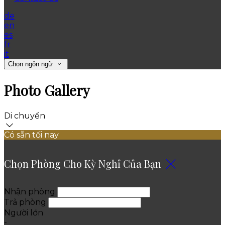
de
en
es
fr
it
Chọn ngôn ngữ
Photo Gallery
Di chuyển
Có sẵn tối nay
Chọn Phòng Cho Kỳ Nghỉ Của Bạn
Nhận phòng
Trả phòng
Người lớn
-