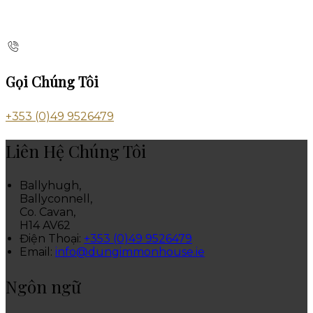
Gọi Chúng Tôi
+353 (0)49 9526479
Liên Hệ Chúng Tôi
Ballyhugh,
Ballyconnell,
Co. Cavan,
H14 AV62
Điện Thoại
:
+353 (0)49 9526479
Email:
info@dungimmonhouse.ie
Ngôn ngữ