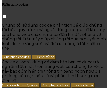
Phân tích cookies
Chúng tôi sử dụng cookie phân tích để giúp chúng
tôi hiểu quy trình mà người dùng trải qua từ khi truy
cập trang web của chúng tôi đến khi đặt phòng với
chúng tôi. Điều này giúp chúng tôi đưa ra quyết định
kinh doanh sáng suốt và đưa ra mức giá tốt nhất có
thể.
Cho phép cookies
Từ chối tất cả
Cookie được sử dụng để đảm bảo bạn có được trải
nghiệm tốt nhất trên trang web của chúng tôi. Điều
này bao gồm hiển thị thông tin bằng ngôn ngữ địa
phương của bạn nếu có và phân tích thương mại
điện tử.
Chính sách
Quản lý
Cho phép cookies
Từ chối tất cả