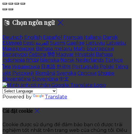
Chọn ngôn ngữ
Deutsch
English
Español
Français
Italiano
Dansk
Ελληνικά
Eesti
العربية
Suomi
Gaeilge
Lietuvių
Latviešu
Македонски
Bahasa melayu
Malti
Български
Беларускі
Čeština
हिंदी
Magyar
Hrvatski
Bahasa
indonesia
עברית
Íslenska
Norsk
Nederlands
Türkçe
ไทย
Українська
日本語
한국어
Português
Polski
Tiếng
việt
Русский
Română
Svenska
Српски
Shqipe
Slovenščina
Slovenčina
中文
Powered by
Translate
Cài đặt cookie
Cookie được sử dụng để đảm bảo bạn có được trải
nghiệm tốt nhất trên trang web của chúng tôi. Điều