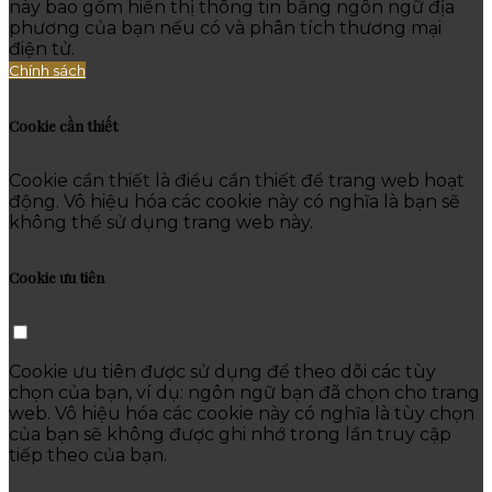
này bao gồm hiển thị thông tin bằng ngôn ngữ địa
phương của bạn nếu có và phân tích thương mại
điện tử.
Chính sách
Cookie cần thiết
Cookie cần thiết là điều cần thiết để trang web hoạt
động. Vô hiệu hóa các cookie này có nghĩa là bạn sẽ
không thể sử dụng trang web này.
Cookie ưu tiên
Cookie ưu tiên được sử dụng để theo dõi các tùy
chọn của bạn, ví dụ: ngôn ngữ bạn đã chọn cho trang
web. Vô hiệu hóa các cookie này có nghĩa là tùy chọn
của bạn sẽ không được ghi nhớ trong lần truy cập
tiếp theo của bạn.