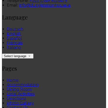
Téléphone
:
+353 (0)49 9526479
Email:
info@dungimmonhouse.ie
Language
Deutsch
English
Español
Français
Italiano
Select language
Pages
Home
Accommodation
Dining Room
Local Activities
Directions
Photo Gallery
Contact Us