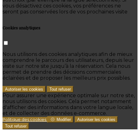
vous désactivez ces cookies, vos préférences ne
seront pas conservées lors de vos prochaines visite
Cookies analytiques
Nous utilisons des cookies analytiques afin de mieux
comprendre le parcours des utilisateurs, depuis leur
visite sur notre site jusqu’à la réservation. Cela nous
permet de prendre des décisions commerciales
éclairées et de proposer les meilleurs prix possibles.
Autoriser les cookies
Tout refuser
Pour assurer une expérience optimale sur notre site,
nous utilisons des cookies. Cela permet notamment
d'afficher des informations dans votre langue locale,
et de collecter des données e-commerce.
Politique des cookies
Modifier
Autoriser les cookies
Tout refuser