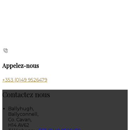
Appelez-nous
+353 (0)49 9526479
Contactez nous
Ballyhugh,
Ballyconnell,
Co. Cavan,
H14 AV62