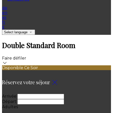
de
en
es
fr
it
Select language
Double Standard Room
Faire défiler
Disponible Ce Soir
Réservez votre séjour
Arrivée
Départ
Adultes
-