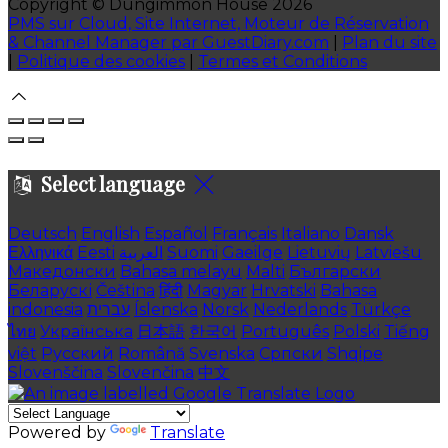
Copyright ©
Dungimmon House 2026
PMS sur Cloud, Site Internet, Moteur de Réservation
& Channel Manager par GuestDiary.com
|
Plan du site
|
Politique des cookies
|
Termes et Conditions
Select language
Deutsch
English
Español
Français
Italiano
Dansk
Ελληνικά
Eesti
العربية
Suomi
Gaeilge
Lietuvių
Latviešu
Македонски
Bahasa melayu
Malti
Български
Беларускі
Čeština
हिंदी
Magyar
Hrvatski
Bahasa
indonesia
עברית
Íslenska
Norsk
Nederlands
Türkçe
ไทย
Українська
日本語
한국어
Português
Polski
Tiếng
việt
Русский
Română
Svenska
Српски
Shqipe
Slovenščina
Slovenčina
中文
Powered by
Translate